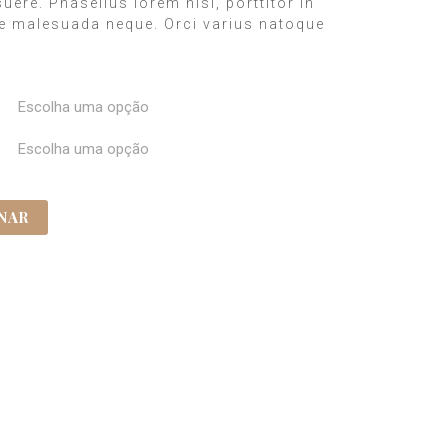
uere. Phasellus lorem nisl, porttitor in
ue malesuada neque. Orci varius natoque
NAR