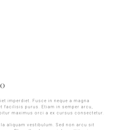
50
et imperdiet. Fusce in neque a magna
et facilisis purus. Etiam in semper arcu,
abitur maximus orci a ex cursus consectetur.
ula aliquam vestibulum. Sed non arcu sit