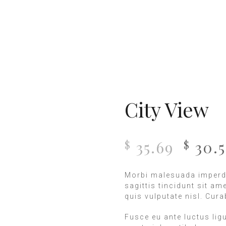
City View
35.69
30.
$
$
Morbi malesuada imperdi
sagittis tincidunt sit am
quis vulputate nisl. Cur
Fusce eu ante luctus lig