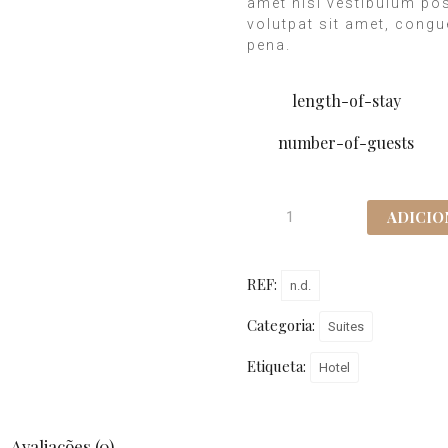
amet nisl vestibulum pos
volutpat sit amet, cong
pena.
length-of-stay
number-of-guests
ADICIO
REF:
n.d.
Categoria:
Suites
Etiqueta:
Hotel
Avaliações (0)