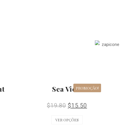
nt
Sea View
PROMOÇÃO!
$
19.80
$
15.50
VER OPÇÕES